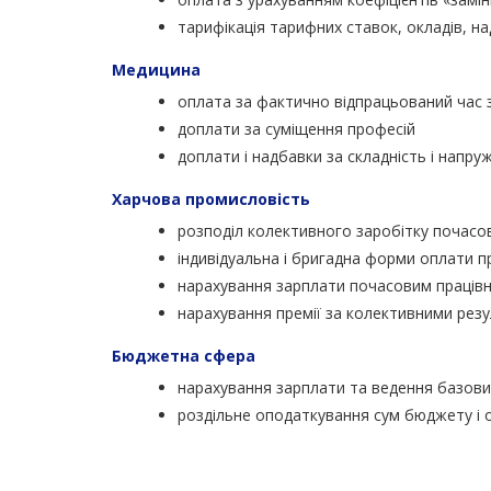
тарифікація тарифних ставок, окладів, над
Медицина
оплата за фактично відпрацьований час 
доплати за суміщення професій
доплати і надбавки за складність і напруж
Харчова промисловість
розподіл колективного заробітку почасов
індивідуальна і бригадна форми оплати п
нарахування зарплати почасовим працівн
нарахування премії за колективними резу
Бюджетна сфера
нарахування зарплати та ведення базових
роздільне оподаткування сум бюджету і об