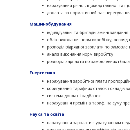
нарахування річної, щоквартальної та що
доплата за нормативний час пересування 
Машинобудування
індивідуальні та бригадні змінні завдання
облік виконання норм виробітку, розрядн
розподіл відрядної зарплати по замовле
аналіз виконання норм виробітку
розподіл зарплати по замовленнях і балан
Енергетика
нарахування заробітної плати пропорційн
коригування тарифних ставок і окладів з
система доплат і надбавок
нарахування премії на тариф, на суму прем
Наука та освіта
нарахування зарплати з урахуванням педа
оплата з урахуванням коефіцієнтів «замі