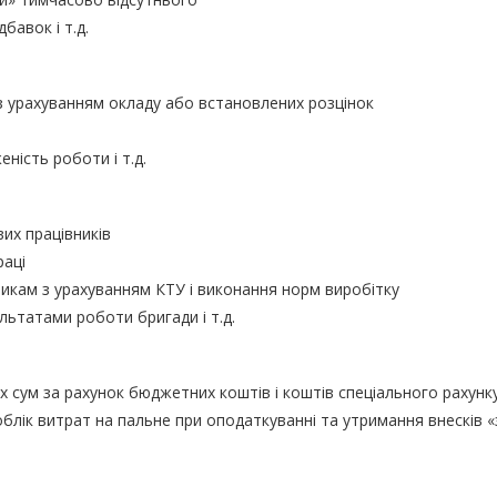
бавок і т.д.
з урахуванням окладу або встановлених розцінок
еність роботи і т.д.
их працівників
раці
икам з урахуванням КТУ і виконання норм виробітку
льтатами роботи бригади і т.д.
 сум за рахунок бюджетних коштів і коштів спеціального рахунк
лік витрат на пальне при оподаткуванні та утримання внесків «за