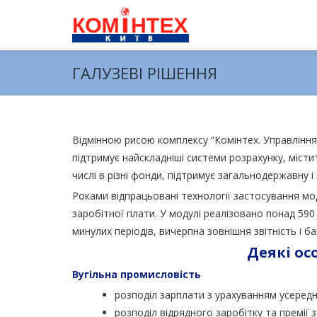
ГАЛУЗЕВІ РІШЕННЯ
Відмінною рисою комплексу “Комінтех. Управління
підтримує найскладніші системи розрахунку, місти
числі в різні фонди, підтримує загальнодержавну і
Роками відпрацьовані технології застосування мод
заробітної плати. У модулі реалізовано понад 590 
минулих періодів, вичерпна зовнішня звітність і ба
Деякі ос
Вугільна промисловість
розподіл зарплати з урахуванням усередн
розподіл відрядного заробітку та премії 