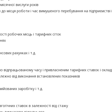
місячної вислуги років
до місця роботи і час вимушеного перебування на підприємстві і 
ості робочих місць і тарифних сіток
ннях
сових рахунках і т.д.
о відпрацьованому часу і привласненим тарифних ставок і оклад
алежно від виконання встановлених показників
ійованих заробітку і т.д.
гогічних ставок в залежності від стажу
ни» тимчасово відсутнього