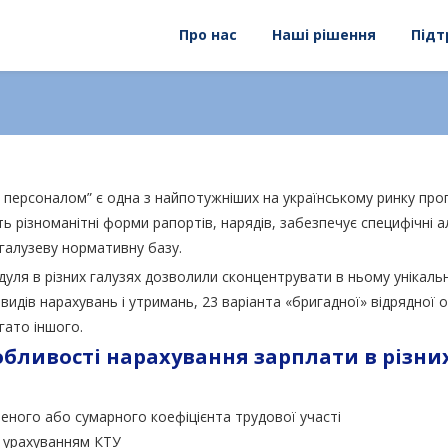
Про нас
Наші рішення
Підт
 персоналом” є одна з найпотужніших на українському ринку прог
ть різноманітні форми рапортів, нарядів, забезпечує специфічні а
 галузеву нормативну базу.
уля в різних галузях дозволили сконцентрувати в ньому унікальн
видів нарахувань і утримань, 23 варіанта «бригадної» відрядної о
гато іншого.
обливості нарахування зарплати в різних
еного або сумарного коефіцієнта трудової участі
з урахуванням КТУ