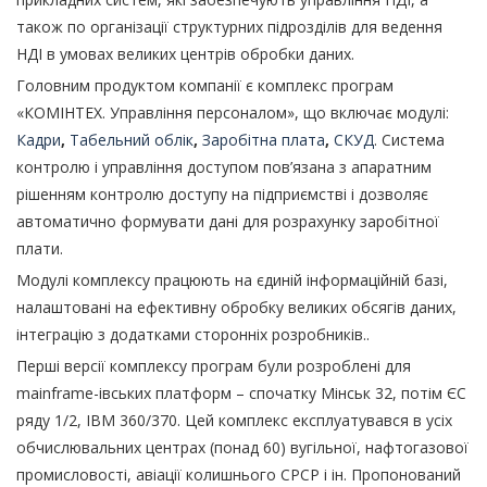
також по організації структурних підрозділів для ведення
НДІ в умовах великих центрів обробки даних.
Головним продуктом компанії є комплекс програм
«КОМІНТЕХ. Управління персоналом», що включає модулі:
Кадри
,
Табельний облік
,
Заробітна плата
,
СКУД
. Система
контролю і управління доступом пов’язана з апаратним
рішенням контролю доступу на підприємстві і дозволяє
автоматично формувати дані для розрахунку заробітної
плати.
Модулі комплексу працюють на єдиній інформаційній базі,
налаштовані на ефективну обробку великих обсягів даних,
інтеграцію з додатками сторонніх розробників..
Перші версії комплексу програм були розроблені для
mainframe-івських платформ – спочатку Мінськ 32, потім ЄС
ряду 1/2, IBM 360/370. Цей комплекс експлуатувався в усіх
обчислювальних центрах (понад 60) вугільної, нафтогазової
промисловості, авіації колишнього СРСР і ін. Пропонований