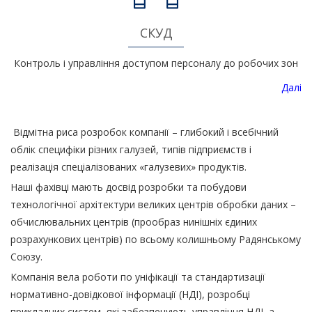
СКУД
Контроль і управління доступом персоналу до робочих зон
Далі
Відмітна риса розробок компанії – глибокий і всебічний
облік специфіки різних галузей, типів підприємств і
реалізація спеціалізованих «галузевих» продуктів.
Наші фахівці мають досвід розробки та побудови
технологічної архітектури великих центрів обробки даних –
обчислювальних центрів (прообраз нинішніх єдиних
розрахункових центрів) по всьому колишньому Радянському
Союзу.
Компанія вела роботи по уніфікації та стандартизації
нормативно-довідкової інформації (НДІ), розробці
прикладних систем, які забезпечують управління НДІ, а