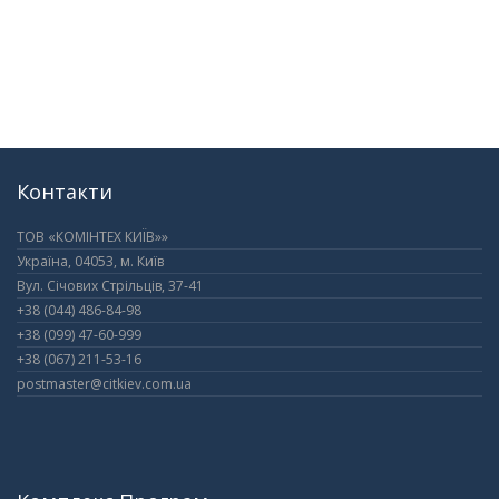
Контакти
ТОВ «КОМІНТЕХ КИЇВ»»
Україна, 04053, м. Київ
Вул. Січових Стрільців, 37-41
+38 (044) 486-84-98
+38 (099) 47-60-999
+38 (067) 211-53-16
postmaster@citkiev.com.ua