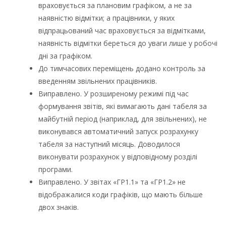
враховується за плановим графіком, а не за
наявністю відмітки; а працівники, у яких
відпрацьований час враховується за відмітками,
наявність відмітки береться до уваги лише у робочі
дні за графіком.
До тимчасових переміщень додано контроль за
введенням звільнених працівників.
Виправлено. У розширеному режимі під час
формування звітів, які вимагають дані табеля за
майбутній період (наприклад, для звільнених), не
виконувався автоматичний запуск розрахунку
табеля за наступний місяць. Доводилося
виконувати розрахунок у відповідному розділі
програми.
Виправлено. У звітах «ГР1.1» та «ГР1.2» не
відображалися коди графіків, що мають більше
двох знаків.