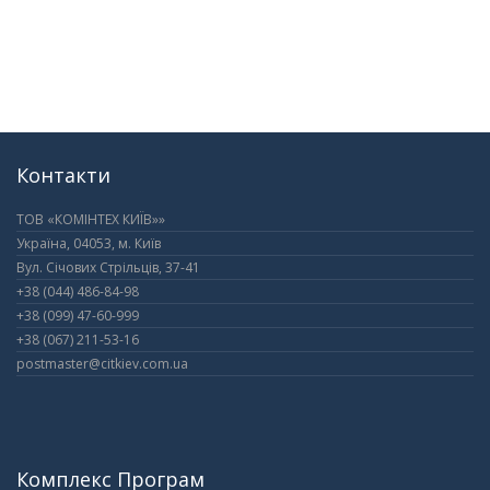
Контакти
ТОВ «КОМІНТЕХ КИЇВ»»
Україна, 04053, м. Київ
Вул. Січових Стрільців, 37-41
+38 (044) 486-84-98
+38 (099) 47-60-999
+38 (067) 211-53-16
postmaster@citkiev.com.ua
Комплекс Програм