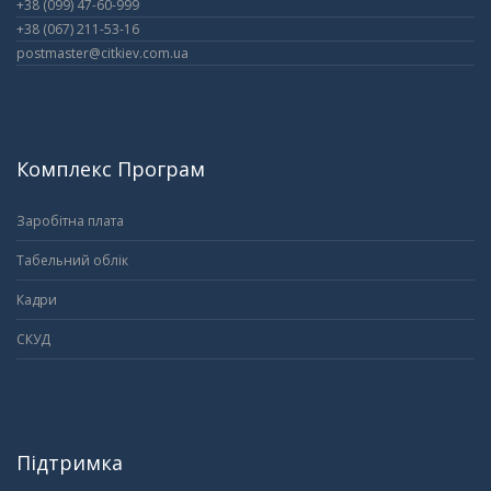
+38 (099) 47-60-999
+38 (067) 211-53-16
postmaster@citkiev.com.ua
Комплекс Програм
Заробітна плата
Табельний облік
Кадри
СКУД
Підтримка