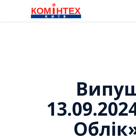
Випуще
13.09.20
Облік»