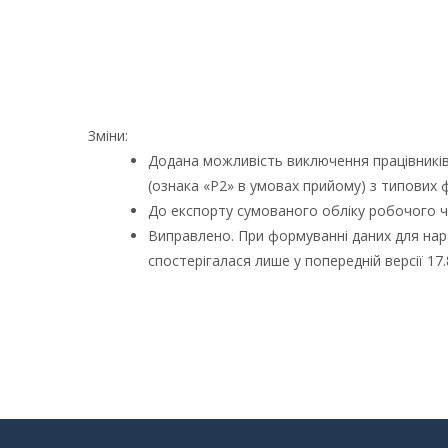
Зміни:
Додана можливість виключення працівників 
(ознака «P2» в умовах прийому) з типових фор
До експорту сумованого обліку робочого ча
Виправлено. При формуванні даних для нар
спостерігалася лише у попередній версії 17.