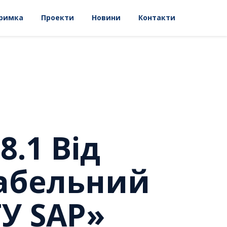
римка
Проекти
Новини
Контакти
8.1 Від
Табельний
ТУ SAP»