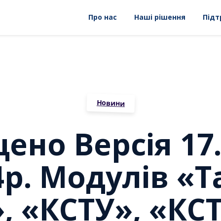
Про нас
Наші рішення
Підт
Новини
но Версія 17.
24р. Модулів «
, «КСТУ», «КС