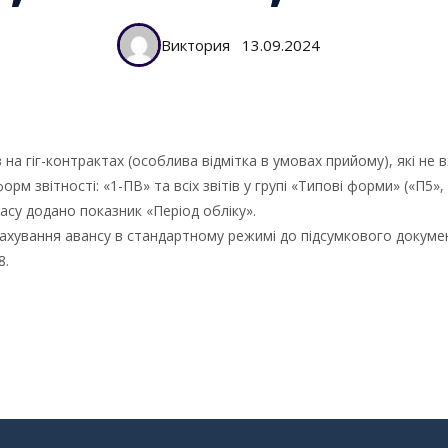
Виктория
13.09.2024
на гіг-контрактах (особлива відмітка в умовах прийому), які не 
м звітності: «1-ПВ» та всіх звітів у групі «Типові форми» («П5», «
су додано показник «Період обліку».
ахування авансу в стандартному режимі до підсумкового докумен
8.