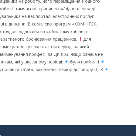
цівника на роботу, його переміщення з одного
роботі, тимчасове припинення/відновлення дії
хувальника на вебпорталі електронних послуг
ві відносини. В комплексі програм «КОМІНТЕХ.
трудові відносини в особистому кабінеті
 оперативного бронювання працівників.
Для
аметрах звіту слід вказати період, за який
найменування професії за ДК-003. Якщо ознака не
икам, які у вказаному періоді:
були прийняті
х почався та\або закінчився період договору ЦПХ