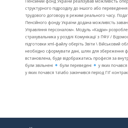
Пенсійний фонд України реалізував можливість опе
структурного підрозділу до іншого або переведення
трудового договору в режимі реального часу. Пода
Пенсійного фонду України додана можливість завант
Управління персоналом». Модуль «Кадри» розроблен
страхувальника у розділі Комунікації з ПФУ / Відом
підготовки xml-файлу оберіть Звіти \ Військовий обл
необхідно сформувати дані, шлях для збереження фа
встановлена, буде відображатись професія за внутрі
були звільнені
були переведені
у яких почався
у яких почався та\або закінчився період ГІГ-контрак