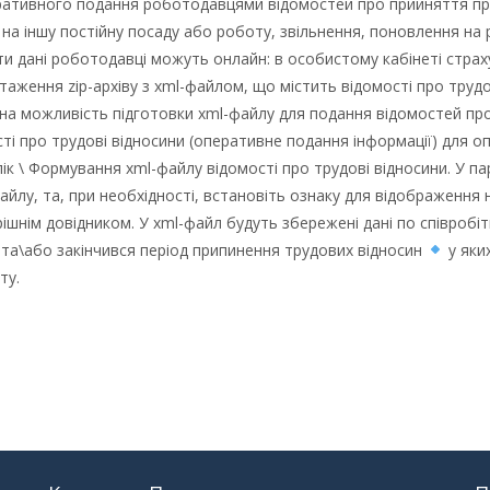
ративного подання роботодавцями відомостей про прийняття пра
 на іншу постійну посаду або роботу, звільнення, поновлення на 
ти дані роботодавці можуть онлайн: в особистому кабінеті стра
аження zip-архіву з xml-файлом, що містить відомості про трудо
а можливість підготовки xml-файлу для подання відомостей про 
ості про трудові відносини (оперативне подання інформації) для
ік \ Формування xml-файлу відомості про трудові відносини. У пар
йлу, та, при необхідності, встановіть ознаку для відображення 
шнім довідником. У xml-файл будуть збережені дані по співробітн
 та\або закінчився період припинення трудових відносин
у яки
ту.