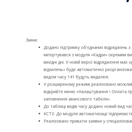
Зміни:
Додано підтримку об'єднаних відряджень з в
імпортувався з модуля «Кадри» окремим ви
вихідні дні. У новій версії відрядження має
відхилень» буде автоматично реорганізовани
видом часу 141 будуть видалені.
У розширеному режимі реалізовано можливі
відкрийте меню «Налаштування \ Оплата пр
заповнення авансового табеля».
До таблиці видів часу додано новий вид час
КСТУ. До модуля автоматизації підприємств
Реалізовано приватні заявки у спеціалізова