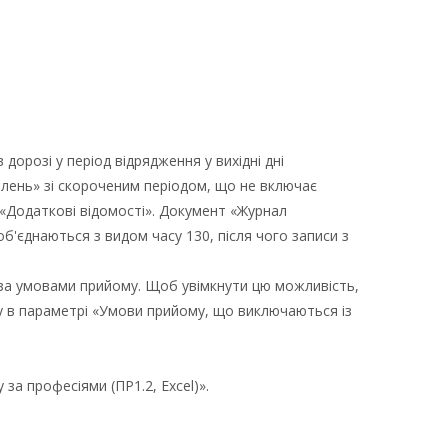
дорозі у період відрядження у вихідні дні
лень» зі скороченим періодом, що не включає
фі «Додаткові відомості». Документ «Журнал
б'єднаються з видом часу 130, після чого записи з
 за умовами прийому. Щоб увімкнути цю можливість,
у в параметрі «Умови прийому, що виключаються із
за професіями (ПР1.2, Excel)».