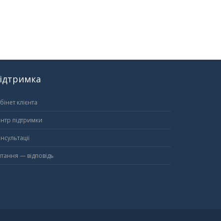
ідтримка
бінет клієнта
нтр підтримки
нсультації
тання — відповідь