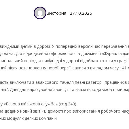
Виктория
27.10.2025
ихідними днями в дорозі. У попередніх версіях час перебування в 
дом часу, а відрядження оформлялося в документі «Журнал відхи
 оригінальний період, а вихідні дні у дорозі відображаються у гра
й після встановлення нової версії: записи з виглядом часу 141 о
сть виключати з авансового табеля певні категорії працівників
аці \ Дані для нарахування авансу» та вкажіть коди умов прийом
у «Базова військова служба» (код 240).
а додано новий звіт «Відомості про використання робочого часу 
них модулях деяких компаній.