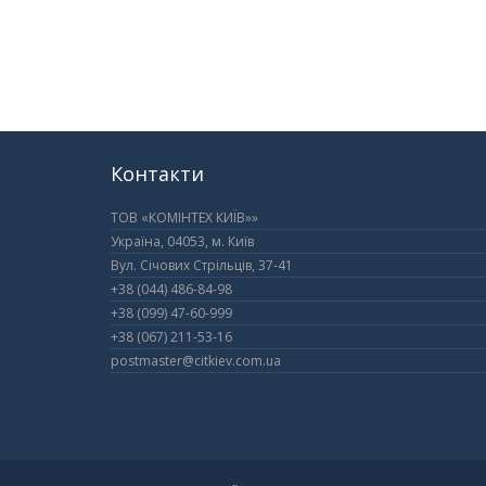
Контакти
ТОВ «КОМІНТЕХ КИЇВ»»
Україна, 04053, м. Київ
Вул. Січових Стрільців, 37-41
+38 (044) 486-84-98
+38 (099) 47-60-999
+38 (067) 211-53-16
postmaster@citkiev.com.ua