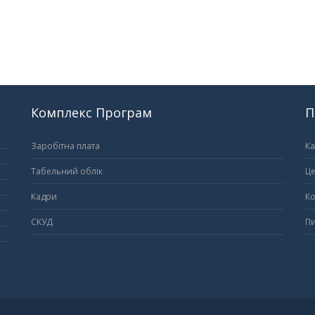
Комплекс Програм
П
Заробітна плата
Ка
Табельний облік
Це
Кадри
Ко
СКУД
Пи