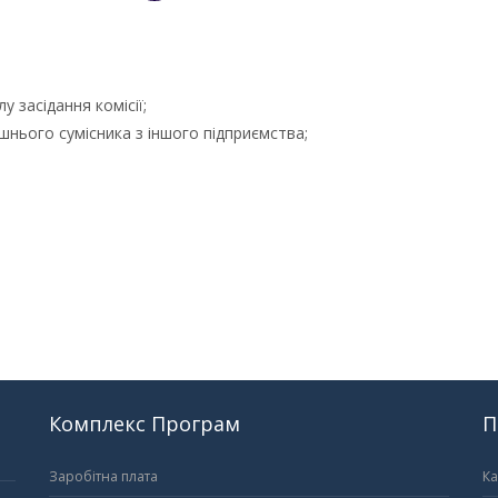
 засідання комісії;
нього сумісника з іншого підприємства;
Комплекс Програм
П
Заробітна плата
Ка