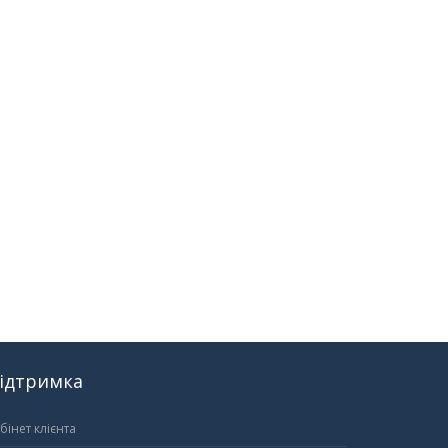
ідтримка
бінет клієнта