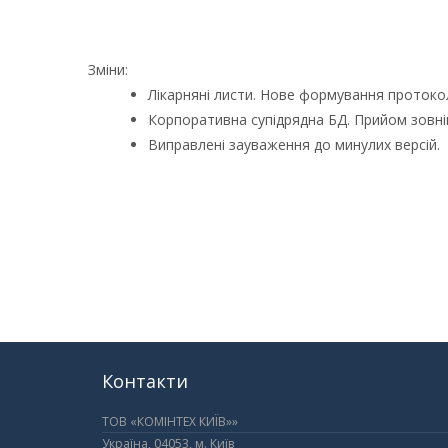
Зміни:
Лікарняні листи. Нове формування протоколу
Корпоративна супідрядна БД. Прийом зовніш
Виправлені зауваження до минулих версій.
Контакти
ТОВ «КОМІНТЕХ КИЇВ»»
Україна, 04053, м. Київ